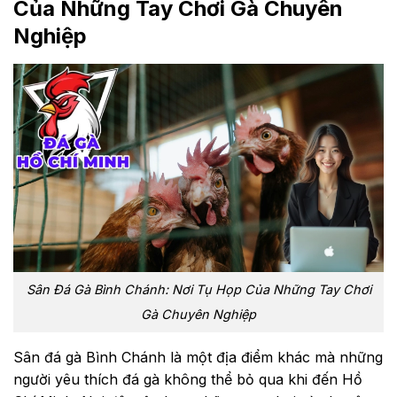
Của Những Tay Chơi Gà Chuyên
Nghiệp
Sân Đá Gà Bình Chánh: Nơi Tụ Họp Của Những Tay Chơi
Gà Chuyên Nghiệp
Sân đá gà Bình Chánh là một địa điểm khác mà những
người yêu thích đá gà không thể bỏ qua khi đến Hồ