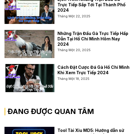
Trực Tiếp Sắp Tới Tại Thành Phố
2024
Tháng Một 22, 2025
Những Trận Đấu Gà Trực Tiếp Hấp
Dẫn Tại Hồ Chí Minh Hôm Nay
2024
Tháng Một 20, 2025
Cách Đặt Cược Đá Gà Hồ Chí Minh
Khi Xem Trực Tiếp 2024
Tháng Một 18, 2025
ĐANG ĐƯỢC QUAN TÂM
Tool Tài Xỉu MD5: Hướng dẫn sử