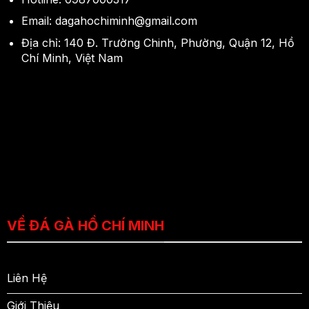
Email:
dagahochiminh@gmail.com
Địa chỉ:
140 Đ. Trường Chinh, Phường, Quận 12, Hồ
Chí Minh, Việt Nam
VỀ ĐÁ GÀ HỒ CHÍ MINH
Liên Hệ
Giới Thiệu