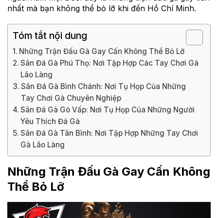
nhất mà bạn không thể bỏ lỡ khi đến Hồ Chí Minh.
Tóm tắt nội dung
Những Trận Đấu Gà Gay Cấn Không Thể Bỏ Lỡ
Sân Đá Gà Phú Thọ: Nơi Tập Hợp Các Tay Chơi Gà
Lão Làng
Sân Đá Gà Bình Chánh: Nơi Tụ Họp Của Những
Tay Chơi Gà Chuyên Nghiệp
Sân Đá Gà Gò Vấp: Nơi Tụ Họp Của Những Người
Yêu Thích Đá Gà
Sân Đá Gà Tân Bình: Nơi Tập Hợp Những Tay Chơi
Gà Lão Làng
Những Trận Đấu Gà Gay Cấn Không
Thể Bỏ Lỡ