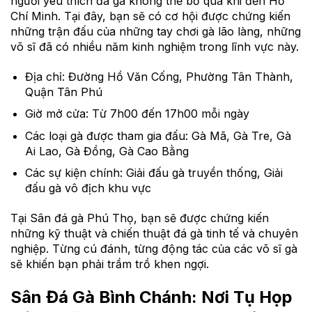
người yêu thích đá gà không thể bỏ qua khi đến Hồ
Chí Minh. Tại đây, bạn sẽ có cơ hội được chứng kiến
những trận đấu của những tay chơi gà lão làng, những
võ sĩ đã có nhiều năm kinh nghiệm trong lĩnh vực này.
Địa chỉ: Đường Hồ Văn Cống, Phường Tân Thành,
Quận Tân Phú
Giờ mở cửa: Từ 7h00 đến 17h00 mỗi ngày
Các loại gà được tham gia đấu: Gà Mã, Gà Tre, Gà
Ai Lao, Gà Đồng, Gà Cao Bằng
Các sự kiện chính: Giải đấu gà truyền thống, Giải
đấu gà vô địch khu vực
Tại Sân đá gà Phú Thọ, bạn sẽ được chứng kiến
những kỹ thuật và chiến thuật đá gà tinh tế và chuyên
nghiệp. Từng cú đánh, từng động tác của các võ sĩ gà
sẽ khiến bạn phải trầm trồ khen ngợi.
Sân Đá Gà Bình Chánh: Nơi Tụ Họp