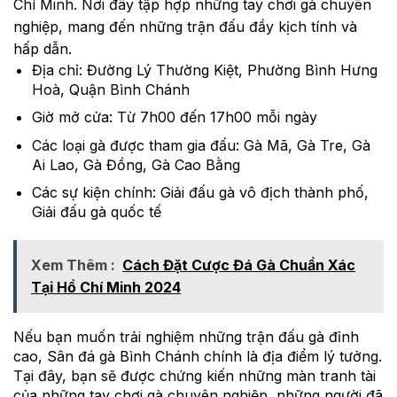
Chí Minh. Nơi đây tập hợp những tay chơi gà chuyên
nghiệp, mang đến những trận đấu đầy kịch tính và
hấp dẫn.
Địa chỉ: Đường Lý Thường Kiệt, Phường Bình Hưng
Hoà, Quận Bình Chánh
Giờ mở cửa: Từ 7h00 đến 17h00 mỗi ngày
Các loại gà được tham gia đấu: Gà Mã, Gà Tre, Gà
Ai Lao, Gà Đồng, Gà Cao Bằng
Các sự kiện chính: Giải đấu gà vô địch thành phố,
Giải đấu gà quốc tế
Xem Thêm :
Cách Đặt Cược Đá Gà Chuẩn Xác
Tại Hồ Chí Minh 2024
Nếu bạn muốn trải nghiệm những trận đấu gà đỉnh
cao, Sân đá gà Bình Chánh chính là địa điểm lý tưởng.
Tại đây, bạn sẽ được chứng kiến những màn tranh tài
của những tay chơi gà chuyên nghiệp, những người đã