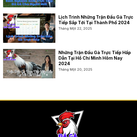
Lịch Trình Những Trận Đấu Gà Trực
Tiếp Sắp Tới Tại Thành Phố 2024
Tháng Một 22, 2025
Những Trận Đấu Gà Trực Tiếp Hấp
Dẫn Tại Hồ Chí Minh Hôm Nay
2024
Tháng Một 20, 2025