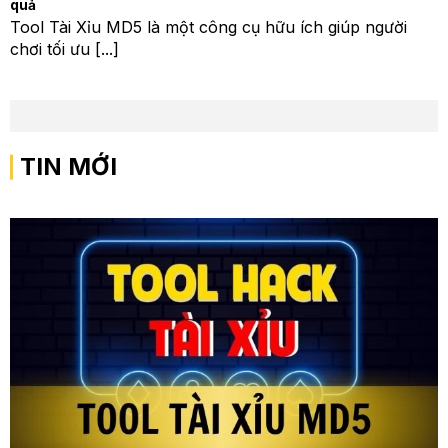
quả
Tool Tài Xỉu MD5 là một công cụ hữu ích giúp người
chơi tối ưu [...]
TIN MỚI