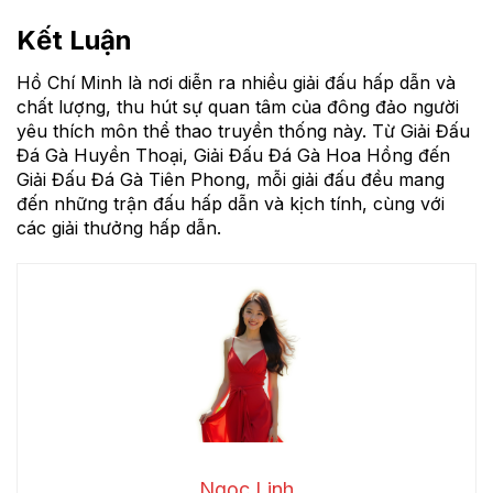
Kết Luận
Hồ Chí Minh là nơi diễn ra nhiều giải đấu hấp dẫn và
chất lượng, thu hút sự quan tâm của đông đảo người
yêu thích môn thể thao truyền thống này. Từ Giải Đấu
Đá Gà Huyền Thoại, Giải Đấu Đá Gà Hoa Hồng đến
Giải Đấu Đá Gà Tiên Phong, mỗi giải đấu đều mang
đến những trận đấu hấp dẫn và kịch tính, cùng với
các giải thưởng hấp dẫn.
Ngọc Linh