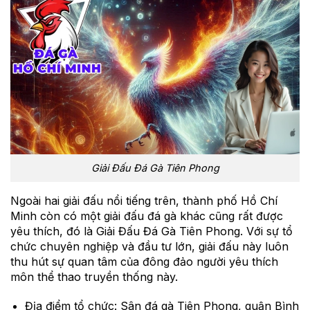
Giải Đấu Đá Gà Tiên Phong
Ngoài hai giải đấu nổi tiếng trên, thành phố Hồ Chí
Minh còn có một giải đấu đá gà khác cũng rất được
yêu thích, đó là Giải Đấu Đá Gà Tiên Phong. Với sự tổ
chức chuyên nghiệp và đầu tư lớn, giải đấu này luôn
thu hút sự quan tâm của đông đảo người yêu thích
môn thể thao truyền thống này.
Địa điểm tổ chức: Sân đá gà Tiên Phong, quận Bình