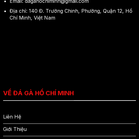
Email:
dagahochiminh@gmail.com
Địa chỉ:
140 Đ. Trường Chinh, Phường, Quận 12, Hồ
Chí Minh, Việt Nam
VỀ ĐÁ GÀ HỒ CHÍ MINH
Liên Hệ
Giới Thiệu