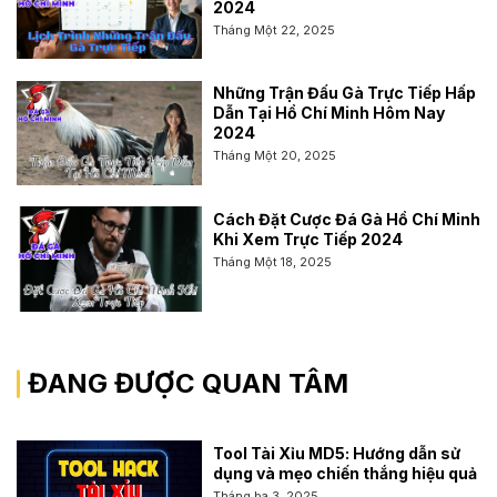
2024
Tháng Một 22, 2025
Những Trận Đấu Gà Trực Tiếp Hấp
Dẫn Tại Hồ Chí Minh Hôm Nay
2024
Tháng Một 20, 2025
Cách Đặt Cược Đá Gà Hồ Chí Minh
Khi Xem Trực Tiếp 2024
Tháng Một 18, 2025
ĐANG ĐƯỢC QUAN TÂM
Tool Tài Xỉu MD5: Hướng dẫn sử
dụng và mẹo chiến thắng hiệu quả
Tháng ba 3, 2025