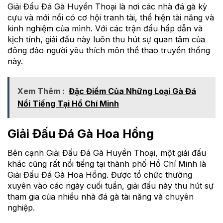
Giải Đấu Đá Gà Huyền Thoại là nơi các nhà đá gà kỳ
cựu và mới nổi có cơ hội tranh tài, thể hiện tài năng và
kinh nghiệm của mình. Với các trận đấu hấp dẫn và
kịch tính, giải đấu này luôn thu hút sự quan tâm của
đông đảo người yêu thích môn thể thao truyền thống
này.
Xem Thêm :
Đặc Điểm Của Những Loại Gà Đá
Nổi Tiếng Tại Hồ Chí Minh
Giải Đấu Đá Gà Hoa Hồng
Bên cạnh Giải Đấu Đá Gà Huyền Thoại, một giải đấu
khác cũng rất nổi tiếng tại thành phố Hồ Chí Minh là
Giải Đấu Đá Gà Hoa Hồng. Được tổ chức thường
xuyên vào các ngày cuối tuần, giải đấu này thu hút sự
tham gia của nhiều nhà đá gà tài năng và chuyên
nghiệp.